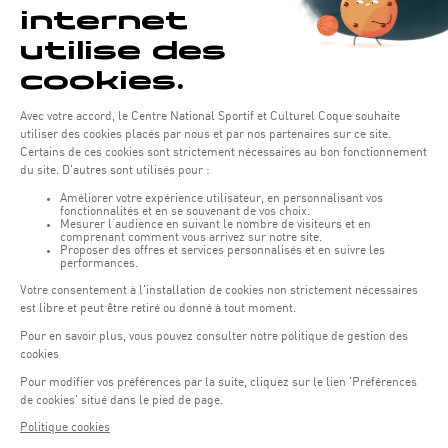
Bedingungen
Minderjährige ohne Begleitung eines verantwortlichen
Erwachsenen dürfen nicht übernachten.
Alle Zimmer sind Nichtraucherzimmer.
Haustiere sind im Hotel nicht erlaubt.
Kinder zwischen 2 und 11 Jahren übernachten
kostenlos im Zimmer der Eltern.
Für Kinder unter 2 Jahren kann ein Babybett zur
Verfügung gestellt werden.
Für weitere Informationen kontaktieren Sie bitte unsere
Hotelrezeption unter: (+352) 43 60 60 1