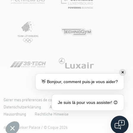
✕
👋 Bonjour, comment puis-je vous aider?
Gérer mes préférences de cookies
Cookie-Richtlinie
Je suis là pour vous assister! 😊
Datenschutzerklärung
Accessibilité : partiellement conforme
Hausordnung
Rechtliche Hinweise
design
Bunker Palace
/ ©
Coque
2026