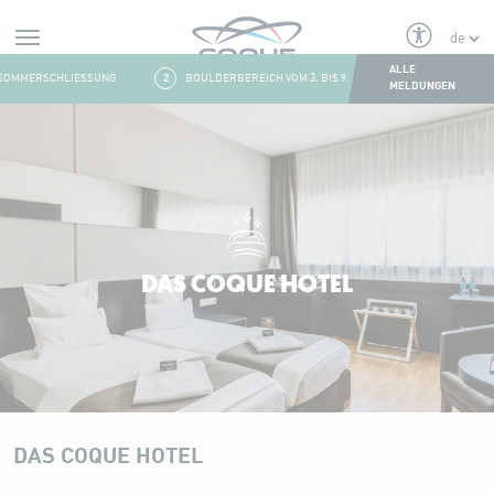
Alerts
ALLE
OMMERSCHLIESSUNG
2
BOULDERBEREICH VOM 3. BIS 9. AUGUST GESCHLOSSEN
MELDUNGEN
Aller au contenu
DAS COQUE HOTEL
DAS COQUE HOTEL