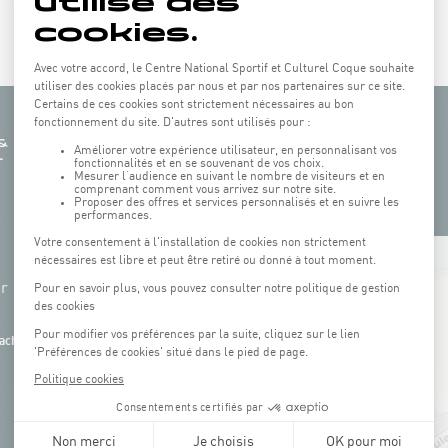
+
hr
−
ach