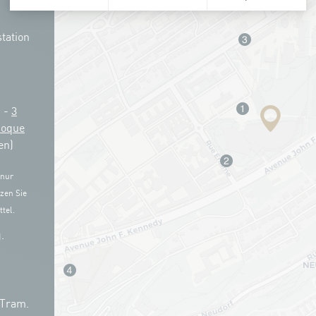
tation
g -
3
Coque
en)
 nur
zen Sie
tel.
.
 Tram.