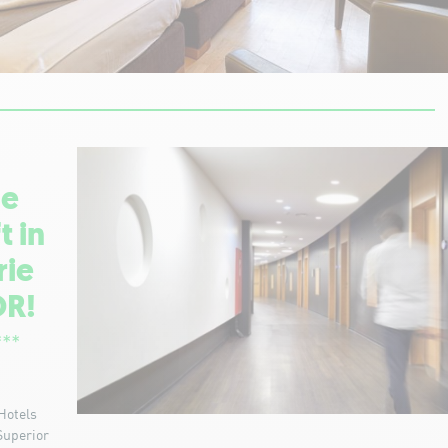
de
t in
rie
OR!
***
Hotels
Superior