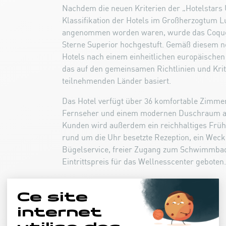
Nachdem die neuen Kriterien der „Hotelstars Un
Klassifikation der Hotels im Großherzogtum
angenommen worden waren, wurde das Coque-
Sterne Superior hochgestuft. Gemäß diesem 
Hotels nach einem einheitlichen europäischen 
das auf den gemeinsamen Richtlinien und Krit
teilnehmenden Länder basiert.
Das Hotel verfügt über 36 komfortable Zimmer
Fernseher und einem modernen Duschraum au
Kunden wird außerdem ein reichhaltiges Frühs
rund um die Uhr besetzte Rezeption, ein Weckd
Bügelservice, freier Zugang zum Schwimmbad 
Eintrittspreis für das Wellnesscenter geboten