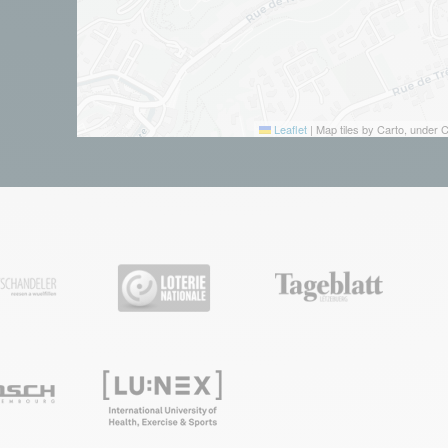
Leaflet
|
Map tiles by Carto, under