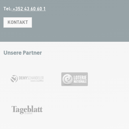
Tel:
+352 43 60 60 1
KONTAKT
Leaflet
|
Map tiles by Carto, under CC BY 3.0. Data by OpenStreetMap, under
ODbL.
+
−
Unsere Partner