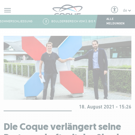
Alerts
ALLE
SOMMERSCHLIESSUNG
2
BOULDERBEREICH VOM 3. BIS 9. AUGUST GESCHLOSSEN
MELDUNGEN
Aller au contenu
18. August 2021 - 15:26
Die Coque verlängert seine