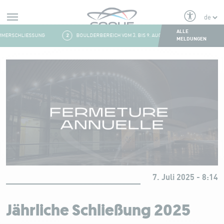
Alerts
ALLE
MERSCHLIESSUNG
2
BOULDERBEREICH VOM 3. BIS 9. AUGUST GESCHLOSSEN
MELDUNGEN
Aller au contenu
7. Juli 2025 - 8:14
Jährliche Schließung 2025