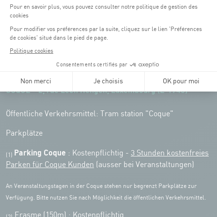
Öffnungszeiten von the Coque:
Montag - Freitag : 06:30 - 22:00 Uhr
Wochenende: 07:30 - 19:00 Uhr
Remember to check the opening hours of each activity.
Zugriff:
COQUE • 2, rue Léon Hengen, Luxembourg (L-1745)
Öffentliche Verkehrsmittel: Tram station "Coque"
Parkplätze
Parking Coque
: Kostenpflichtig -
3 Stunden kostenfreies
(1)
Parken für Coque Kunden
(ausser bei Veranstaltungen)
An Veranstaltungstagen in der Coque stehen nur begrenzt Parkplätze zur
Verfügung. Bitte nutzen Sie nach Möglichkeit die öffentlichen Verkehrsmittel.
Erasme (150m) : Kostenpflichtig.