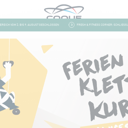
ICH VOM 3. BIS 9. AUGUST GESCHLOSSEN
3
FRESH & FITNESS CORNER: SCHLIESSUNG