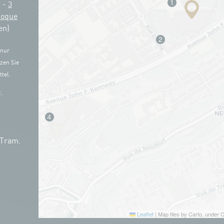
g -
3
Coque
en)
 nur
zen Sie
tel.
.
 Tram.
Leaflet
|
Map tiles by Carto, under