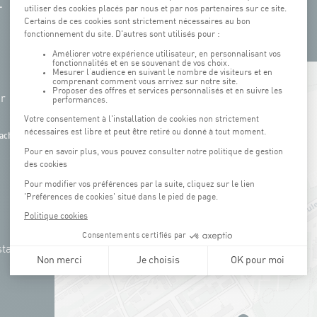
+
hr
−
ach
tation