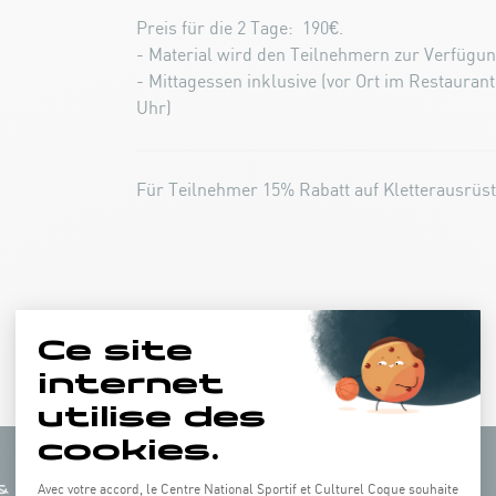
Preis für die 2 Tage: 190€.
- Material wird den Teilnehmern zur Verfügung
- Mittagessen inklusive (vor Ort im Restaurant
Uhr)
Für Teilnehmer 15% Rabatt auf Kletterausrüs