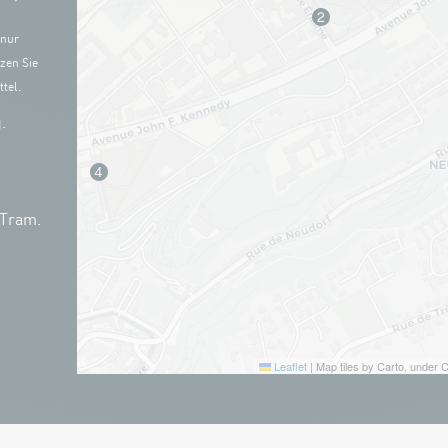
 nur
zen Sie
tel.
.
 Tram.
Leaflet
|
Map tiles by Carto, under