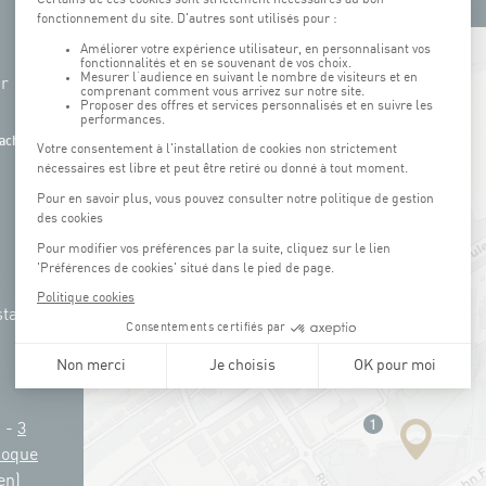
+
hr
−
ach
tation
g -
3
Coque
en)