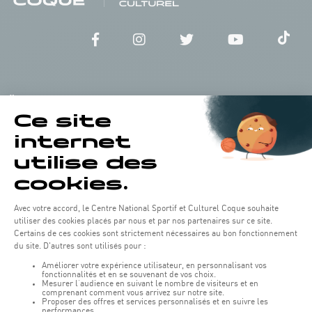
Öffnungszeiten von the Coque:
Montag - Freitag : 06:30 - 22:00 Uhr
Wochenende: 07:30 - 19:00 Uhr
Remember to check the opening hours of each activity.
Zugriff:
COQUE • 2, rue Léon Hengen, Luxembourg (L-1745)
Öffentliche Verkehrsmittel: Tram station "Coque"
Parkplätze
Parking Coque
: Kostenpflichtig -
3 Stunden kostenfreies
(1)