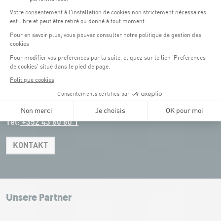
Parken für Coque Kunden
(ausser bei Veranstaltungen)
An Veranstaltungstagen in der Coque stehen nur begrenzt Parkplätze zur
Verfügung. Bitte nutzen Sie nach Möglichkeit die öffentlichen Verkehrsmittel.
Erasme (150m) : Kostenpflichtig.
(2)
Konrad Adenauer (1 km)
:
Kostenpflichtig.
(3)
Place de l'Europe (1.1 km) : Kostenpflichtig, Anbindung
(4)
an die Tram.
Glacis (2.5 km) : Kostenpflichtig, Anbindung an die Tram.
Tel:
+352 43 60 60 1
KONTAKT
Leaflet
|
Map tiles by Carto, under CC BY 3.0. Data by OpenStreetMap, under
ODbL.
+
−
Unsere Partner