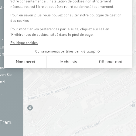
tation
g -
3
Coque
en)
 nur
zen Sie
tel.
.
 Tram.