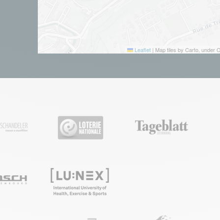
Leaflet
|
Map tiles by Carto, under