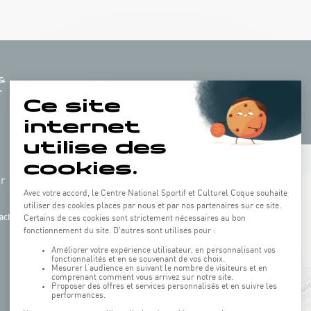
+
hr
−
ach