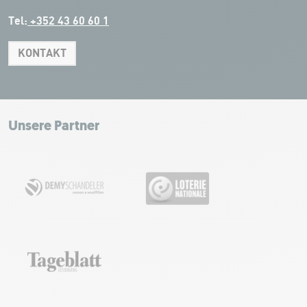
Tel:
+352 43 60 60 1
KONTAKT
Leaflet
|
Map tiles by Carto, under CC BY 3.0. Data by OpenStreetMap, under
ODbL.
+
−
Unsere Partner