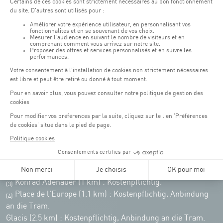
Remember to check the opening hours of each activity.
Zugriff:
COQUE • 2, rue Léon Hengen, Luxembourg (L-1745)
Öffentliche Verkehrsmittel: Tram station "Coque"
Parkplätze
Parking Coque
: Kostenpflichtig -
3 Stunden kostenfreies
(1)
Parken für Coque Kunden
(ausser bei Veranstaltungen)
An Veranstaltungstagen in der Coque stehen nur begrenzt Parkplätze zur
Verfügung. Bitte nutzen Sie nach Möglichkeit die öffentlichen Verkehrsmittel.
Erasme (150m) : Kostenpflichtig.
(2)
Konrad Adenauer (1 km)
:
Kostenpflichtig.
(3)
Place de l'Europe (1.1 km) : Kostenpflichtig, Anbindung
(4)
an die Tram.
Glacis (2.5 km) : Kostenpflichtig, Anbindung an die Tram.