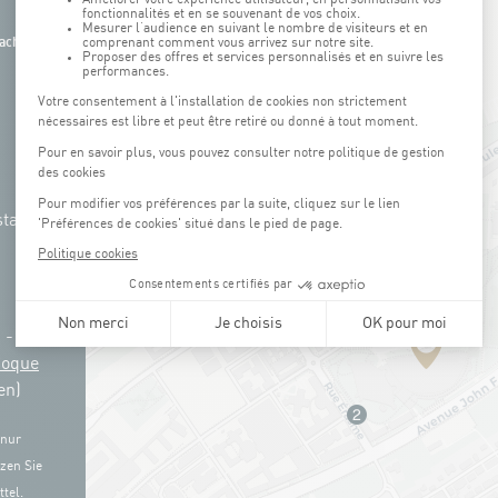
ach
tation
g -
3
Coque
en)
 nur
zen Sie
tel.