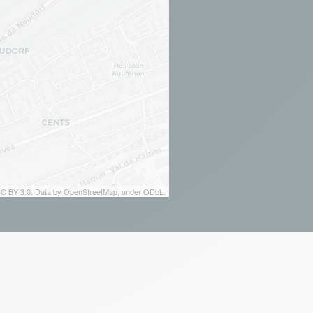
 CC BY 3.0. Data by OpenStreetMap, under ODbL.