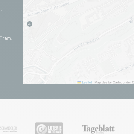
.
 Tram.
Leaflet
|
Map tiles by Carto, under