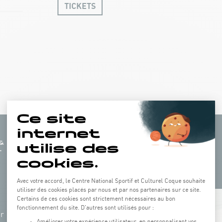
TICKETS
+
hr
−