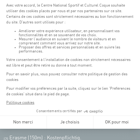
Öffnungszeiten von the Coque:
Montag - Freitag : 06:30 - 22:00 Uhr
Wochenende: 07:30 - 19:00 Uhr
Remember to check the opening hours of each activity.
Zugriff:
COQUE • 2, rue Léon Hengen, Luxembourg (L-1745)
Öffentliche Verkehrsmittel: Tram station "Coque"
Parkplätze
Parking Coque
: Kostenpflichtig -
3 Stunden kostenfreies
(1)
Parken für Coque Kunden
(ausser bei Veranstaltungen)
An Veranstaltungstagen in der Coque stehen nur begrenzt Parkplätze zur
Verfügung. Bitte nutzen Sie nach Möglichkeit die öffentlichen Verkehrsmittel.
Erasme (150m) : Kostenpflichtig.
(2)