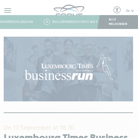
Alerts
ALLE
SOMMERSCHLIESSUNG
2
BOULDERBEREICH VOM 3. BIS 9. AUGUST GESCHLOSSEN
MELDUNGEN
Aller au contenu
On 17 September at 18:30