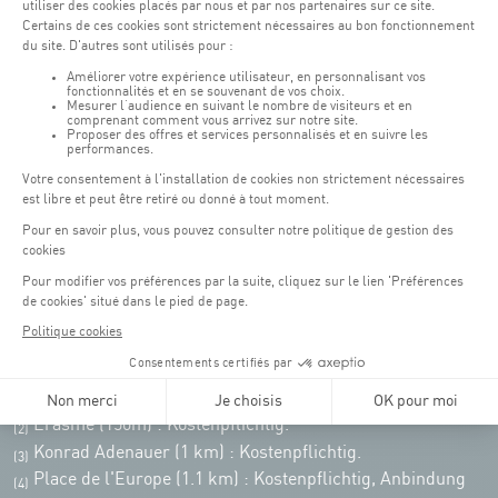
Montag - Freitag : 06:30 - 22:00 Uhr
Wochenende: 07:30 - 19:00 Uhr
Remember to check the opening hours of each activity.
Zugriff:
COQUE • 2, rue Léon Hengen, Luxembourg (L-1745)
Öffentliche Verkehrsmittel: Tram station "Coque"
Parkplätze
Parking Coque
: Kostenpflichtig -
3 Stunden kostenfreies
(1)
Parken für Coque Kunden
(ausser bei Veranstaltungen)
An Veranstaltungstagen in der Coque stehen nur begrenzt Parkplätze zur
Verfügung. Bitte nutzen Sie nach Möglichkeit die öffentlichen Verkehrsmittel.
Erasme (150m) : Kostenpflichtig.
(2)
Konrad Adenauer (1 km)
:
Kostenpflichtig.
(3)
Place de l'Europe (1.1 km) : Kostenpflichtig, Anbindung
(4)