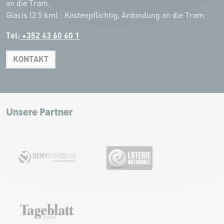
an die Tram.
Glacis (2.5 km) : Kostenpflichtig, Anbindung an die Tram.
Tel:
+352 43 60 60 1
KONTAKT
Leaflet
|
Map tiles by Carto, under CC BY 3.0. Data by OpenStreetMap, under
ODbL.
+
−
Unsere Partner