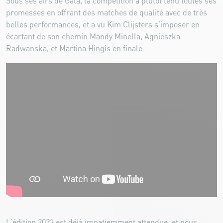
Sous ses airs de Gala, la compétition a plutôt tenu toutes ses
promesses en offrant des matches de qualité avec de très
belles performances, et a vu Kim Clijsters s’imposer en
écartant de son chemin Mandy Minella, Agnieszka
Radwanska, et Martina Hingis en finale.
L’édition 2023 est déjà impatiemment attendue, et nous