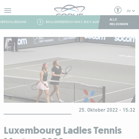
Alerts
ALLE
ERSCHLIESSUNG
2
BOULDERBEREICH VOM 3. BIS 9. AUGUST GESCHLOSSEN
MELDUNGEN
Aller au contenu
25. Oktober 2022 - 15:32
Luxembourg Ladies Tennis