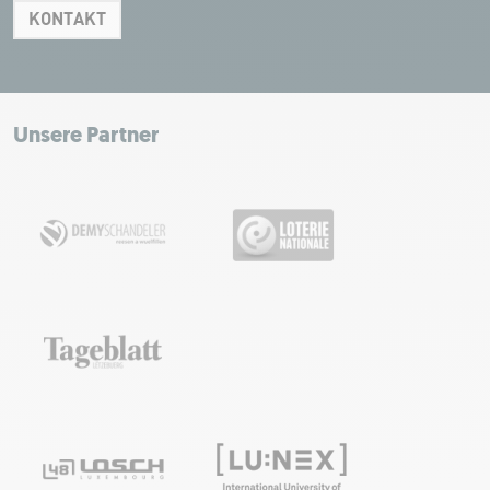
KONTAKT
Leaflet
|
Map tiles by Carto, under CC BY 3.0. Data by OpenStreetMap, under
ODbL.
+
−
Unsere Partner