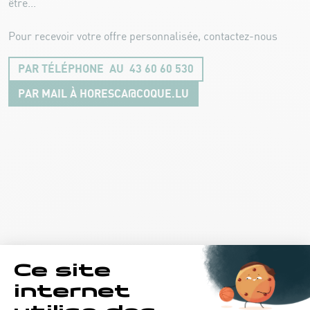
être...
Pour recevoir votre offre personnalisée, contactez-nous
PAR TÉLÉPHONE AU 43 60 60 530
PAR MAIL À HORESCA@COQUE.LU