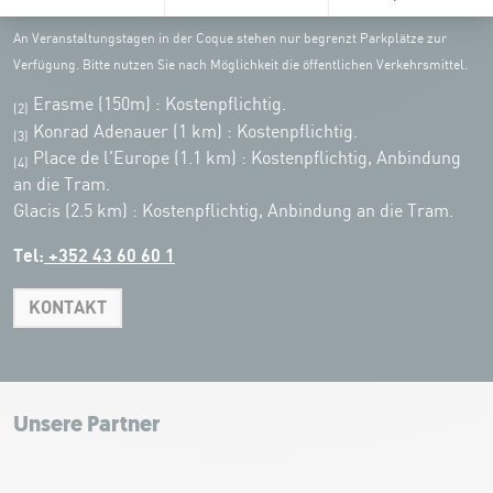
An Veranstaltungstagen in der Coque stehen nur begrenzt Parkplätze zur
Verfügung. Bitte nutzen Sie nach Möglichkeit die öffentlichen Verkehrsmittel.
Erasme (150m) : Kostenpflichtig.
(2)
Konrad Adenauer (1 km)
:
Kostenpflichtig.
(3)
Place de l'Europe (1.1 km) : Kostenpflichtig, Anbindung
(4)
an die Tram.
Glacis (2.5 km) : Kostenpflichtig, Anbindung an die Tram.
Tel:
+352 43 60 60 1
KONTAKT
Leaflet
|
Map tiles by Carto, under CC BY 3.0. Data by OpenStreetMap, under
ODbL.
+
−
Unsere Partner