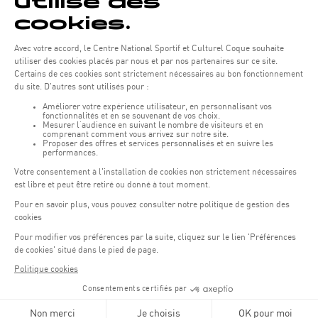
Öffnungszeiten von the Coque:
Montag - Freitag : 06:30 - 22:00 Uhr
Wochenende: 07:30 - 19:00 Uhr
Remember to check the opening hours of each activity.
Zugriff:
COQUE • 2, rue Léon Hengen, Luxembourg (L-1745)
Öffentliche Verkehrsmittel: Tram station "Coque"
Parkplätze
Parking Coque
: Kostenpflichtig -
3 Stunden kostenfreies
(1)
Parken für Coque Kunden
(ausser bei Veranstaltungen)