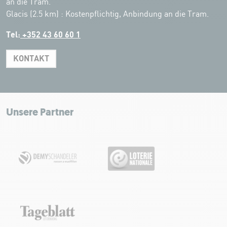
an die Tram.
Glacis (2.5 km) : Kostenpflichtig, Anbindung an die Tram.
Tel:
+352 43 60 60 1
KONTAKT
Leaflet
|
Map tiles by Carto, under CC BY 3.0. Data by OpenStreetMap, under
ODbL.
+
−
Unsere Partner