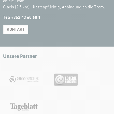
an die Tram.
Glacis (2.5 km) : Kostenpflichtig, Anbindung an die Tram.
Tel:
+352 43 60 60 1
KONTAKT
Leaflet
|
Map tiles by Carto, under CC BY 3.0. Data by OpenStreetMap, under
ODbL.
+
−
Unsere Partner